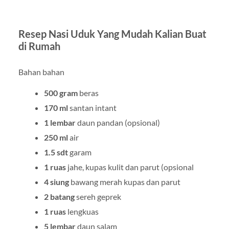
Resep Nasi Uduk Yang Mudah Kalian Buat
di Rumah
Bahan bahan
500 gram
beras
170 ml
santan intant
1 lembar
daun pandan (opsional)
250 ml
air
1.5 sdt
garam
1 ruas
jahe, kupas kulit dan parut (opsional
4 siung
bawang merah kupas dan parut
2 batang
sereh geprek
1 ruas
lengkuas
5 lembar
daun salam