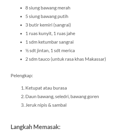
8 siung bawang merah
5 siung bawang putih
3 butir kemiri (sangrai)
1 ruas kunyit, 1 ruas jahe
1 sdm ketumbar sangrai
½ sdt jintan, 1 sdt merica
2 sdm tauco (untuk rasa khas Makassar)
Pelengkap:
Ketupat atau burasa
Daun bawang, seledri, bawang goren
Jeruk nipis & sambal
Langkah Memasak: