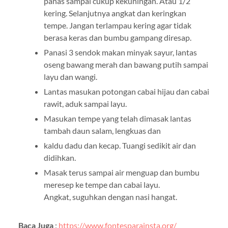
panas sampai cukup kekuningan. Atau 1/2
kering. Selanjutnya angkat dan keringkan
tempe. Jangan terlampau kering agar tidak
berasa keras dan bumbu gampang diresap.
Panasi 3 sendok makan minyak sayur, lantas
oseng bawang merah dan bawang putih sampai
layu dan wangi.
Lantas masukan potongan cabai hijau dan cabai
rawit, aduk sampai layu.
Masukan tempe yang telah dimasak lantas
tambah daun salam, lengkuas dan
kaldu dadu dan kecap. Tuangi sedikit air dan
didihkan.
Masak terus sampai air menguap dan bumbu
meresep ke tempe dan cabai layu.
Angkat, suguhkan dengan nasi hangat.
Baca Juga
:
https://www.fontesparainsta.org/