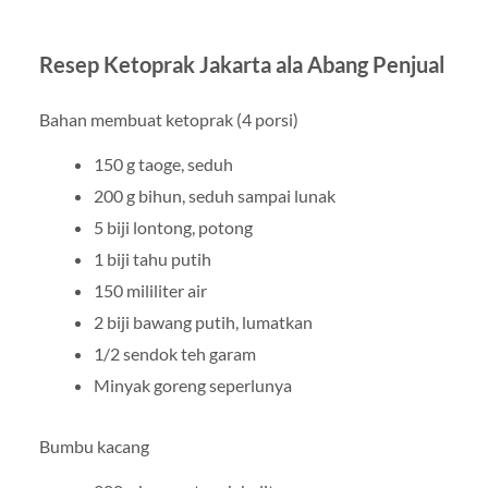
Resep Ketoprak Jakarta ala Abang Penjual
Bahan membuat ketoprak (4 porsi)
150 g taoge, seduh
200 g bihun, seduh sampai lunak
5 biji lontong, potong
1 biji tahu putih
150 mililiter air
2 biji bawang putih, lumatkan
1/2 sendok teh garam
Minyak goreng seperlunya
Bumbu kacang