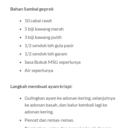
Bahan Sambal geprek
10 cabai rawit
5 biji bawang merah
3 biji bawang putih
1/2 sendok teh gula pasir
1/2 sendok teh garam
Sasa Bubuk MSG seperlunya
Air seperlunya
Langkah membuat ayam krispi:
Gulingkan ayam ke adonan kering, selanjutnya
ke adonan basah, dan balur kembali lagi ke
adonan kering.
Pencet dan remas-remas.