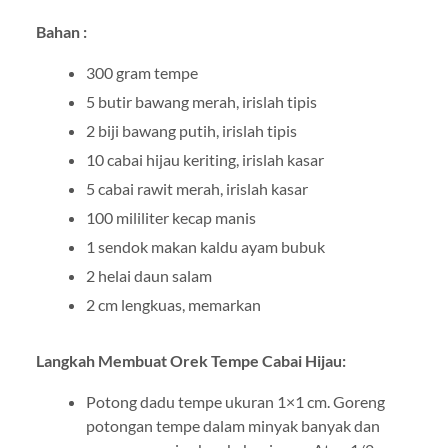
Bahan :
300 gram tempe
5 butir bawang merah, irislah tipis
2 biji bawang putih, irislah tipis
10 cabai hijau keriting, irislah kasar
5 cabai rawit merah, irislah kasar
100 mililiter kecap manis
1 sendok makan kaldu ayam bubuk
2 helai daun salam
2 cm lengkuas, memarkan
Langkah Membuat Orek Tempe Cabai Hijau:
Potong dadu tempe ukuran 1×1 cm. Goreng
potongan tempe dalam minyak banyak dan