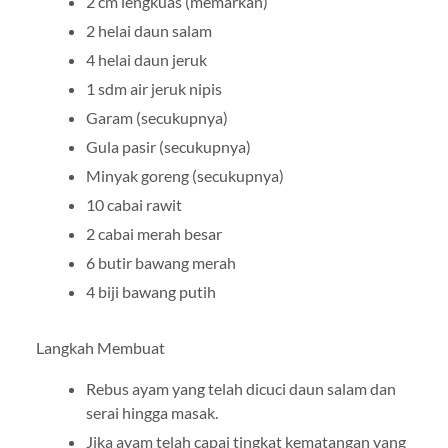
2 cm lengkuas (memarkan)
2 helai daun salam
4 helai daun jeruk
1 sdm air jeruk nipis
Garam (secukupnya)
Gula pasir (secukupnya)
Minyak goreng (secukupnya)
10 cabai rawit
2 cabai merah besar
6 butir bawang merah
4 biji bawang putih
Langkah Membuat
Rebus ayam yang telah dicuci daun salam dan
serai hingga masak.
Jika ayam telah capai tingkat kematangan yang