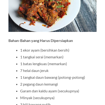
Bahan-Bahan yang Harus Dipersiapkan
1 ekor ayam (bersihkan bersih)
1 tangkai serai (memarkan)
1 batas lengkuas (memarkan)
7 helai daun jeruk
1 tangkai daun bawang (potong-potong)
2 pegang daun kemangi
Garam dan kaldu ayam (secukupnya)
Minyak (secukupnya)
3 biji bawang putih