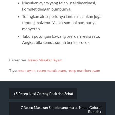
Masukan ayam yang telah usai dimarinasi,
komplet dengan bumbunya.
Tuangkan air seperlunya lantas masukan juga
tepung maizena. Masak sampai bumbunya
menyerap.
Taburi potongan bawang prei dan revisi rata.
Angkat bila semua sudah berasa cocok.
Categories:
Resep Masakan Ayam
Tags:
resep ayam
,
resep masak ayam
,
resep masakan ayam
« 5 Resep Nasi Goreng Enak dan Sehat
7 Resep Masakan Simple yang Harus Kamu Coba di
Rumah »