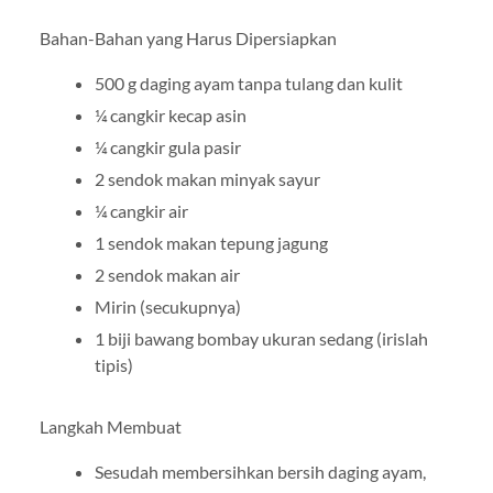
Bahan-Bahan yang Harus Dipersiapkan
500 g daging ayam tanpa tulang dan kulit
¼ cangkir kecap asin
¼ cangkir gula pasir
2 sendok makan minyak sayur
¼ cangkir air
1 sendok makan tepung jagung
2 sendok makan air
Mirin (secukupnya)
1 biji bawang bombay ukuran sedang (irislah
tipis)
Langkah Membuat
Sesudah membersihkan bersih daging ayam,