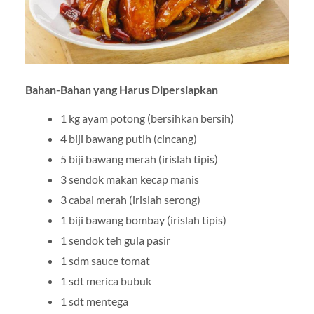
Bahan-Bahan yang Harus Dipersiapkan
1 kg ayam potong (bersihkan bersih)
4 biji bawang putih (cincang)
5 biji bawang merah (irislah tipis)
3 sendok makan kecap manis
3 cabai merah (irislah serong)
1 biji bawang bombay (irislah tipis)
1 sendok teh gula pasir
1 sdm sauce tomat
1 sdt merica bubuk
1 sdt mentega