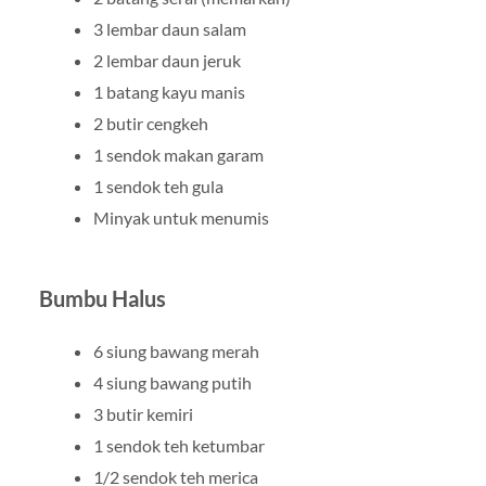
3 lembar daun salam
2 lembar daun jeruk
1 batang kayu manis
2 butir cengkeh
1 sendok makan garam
1 sendok teh gula
Minyak untuk menumis
Bumbu Halus
6 siung bawang merah
4 siung bawang putih
3 butir kemiri
1 sendok teh ketumbar
1/2 sendok teh merica