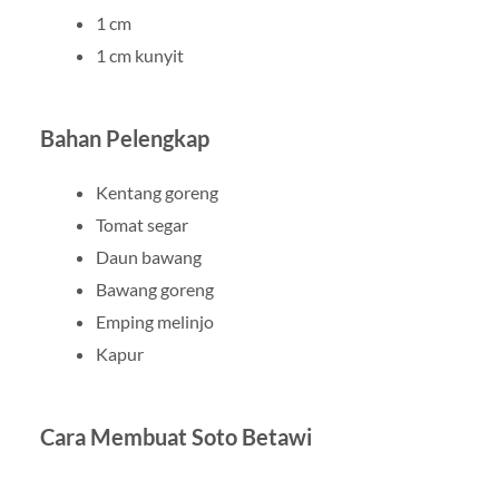
1 cm
1 cm kunyit
Bahan Pelengkap
Kentang goreng
Tomat segar
Daun bawang
Bawang goreng
Emping melinjo
Kapur
Cara Membuat Soto Betawi