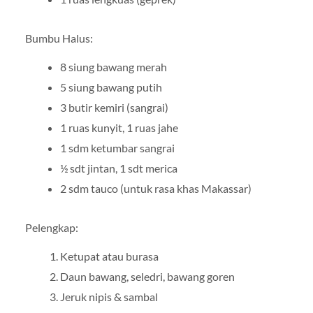
Bumbu Halus:
8 siung bawang merah
5 siung bawang putih
3 butir kemiri (sangrai)
1 ruas kunyit, 1 ruas jahe
1 sdm ketumbar sangrai
½ sdt jintan, 1 sdt merica
2 sdm tauco (untuk rasa khas Makassar)
Pelengkap:
Ketupat atau burasa
Daun bawang, seledri, bawang goren
Jeruk nipis & sambal