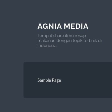
AGNIA MEDIA
Tempat share ilmu resep
makanan dengan topik terbaik di
indonesia
Sample Page