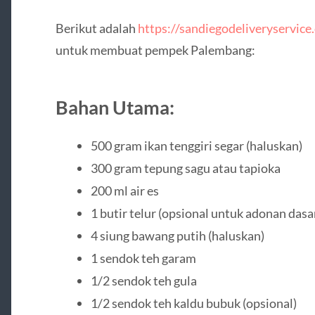
Berikut adalah
https://sandiegodeliveryservice
untuk membuat pempek Palembang:
Bahan Utama:
500 gram ikan tenggiri segar (haluskan)
300 gram tepung sagu atau tapioka
200 ml air es
1 butir telur (opsional untuk adonan dasa
4 siung bawang putih (haluskan)
1 sendok teh garam
1/2 sendok teh gula
1/2 sendok teh kaldu bubuk (opsional)