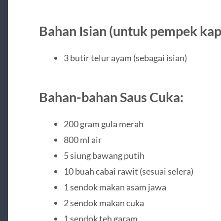
Bahan Isian (untuk pempek kap
3 butir telur ayam (sebagai isian)
Bahan-bahan Saus Cuka:
200 gram gula merah
800 ml air
5 siung bawang putih
10 buah cabai rawit (sesuai selera)
1 sendok makan asam jawa
2 sendok makan cuka
1 sendok teh garam