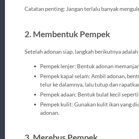
Catatan penting: Jangan terlalu banyak mengule
2. Membentuk Pempek
Setelah adonan siap, langkah berikutnya adala
Pempek lenjer: Bentuk adonan memanjang
Pempek kapal selam: Ambil adonan, bent
telur ke dalamnya, lalu tutup dan rapatka
Pempek adaan: Bentuk bulat kecil seperti
Pempek kulit: Gunakan kulit ikan yang d
adonan.
3. Merebus Pempek