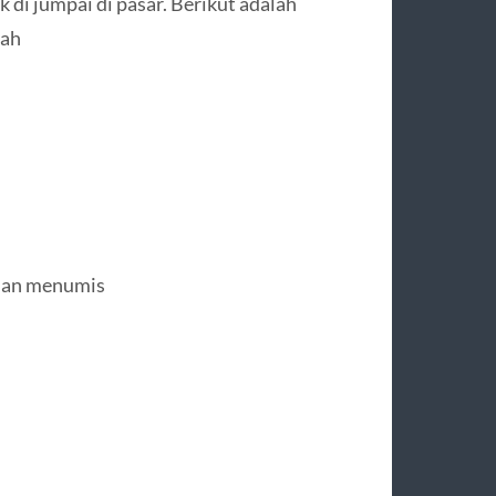
di jumpai di pasar. Berikut adalah
mah
dan menumis