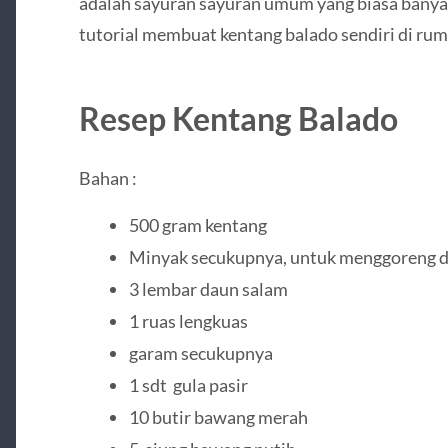
adalah sayuran sayuran umum yang biasa banyak 
tutorial membuat kentang balado sendiri di ru
Resep Kentang Balado
Bahan :
500 gram kentang
Minyak secukupnya, untuk menggoreng 
3 lembar daun salam
1 ruas lengkuas
garam secukupnya
1 sdt gula pasir
10 butir bawang merah