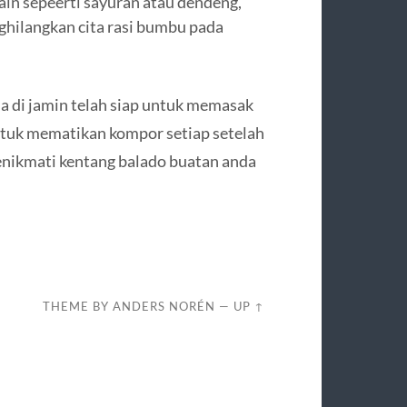
ain sepeerti sayuran atau dendeng,
nghilangkan cita rasi bumbu pada
 di jamin telah siap untuk memasak
untuk mematikan kompor setiap setelah
ikmati kentang balado buatan anda
THEME BY
ANDERS NORÉN
—
UP ↑