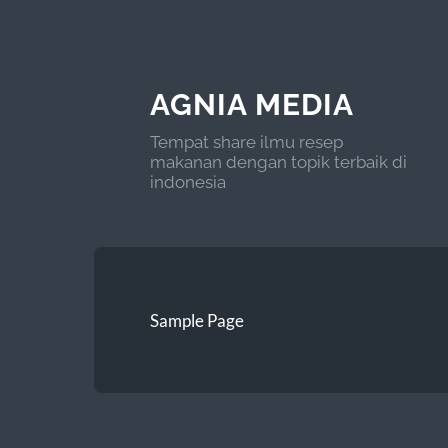
AGNIA MEDIA
Tempat share ilmu resep
makanan dengan topik terbaik di
indonesia
Sample Page