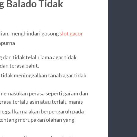
ng Balado Tidak
alian, menghindari gosong
slot gacor
mpurna
 dan tidak telalu lama agar tidak
an terasa pahit.
 tidak meninggalkan tanah agar tidak
 memasukan perasa seperti garam dan
asa terlalu asin atau terlalu manis
inggal karna akan berpengaruh pada
 kentang merupakan olahan yang