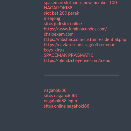
spaceman slot
bonus new member 100
NAGAHOKI88
slot bet 200 perak
mahjong
situs judi slot online
https://www.luminiacondos.com/
chaloexam.com
https://mbsfinc.com/customresidential.php
https://caviardreamsragdoll.com/our-
boys-kings
SPACEMAN PRAGMATIC
https://blendzcheyenne.com/menu
nagahoki88
situs nagahoki88
nagahoki88 login
situs online nagahoki88