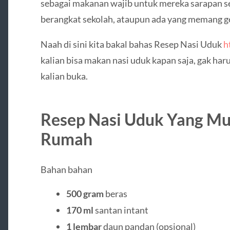
sebagai makanan wajib untuk mereka sarapan se
berangkat sekolah, ataupun ada yang memang g
Naah di sini kita bakal bahas Resep Nasi Uduk
h
kalian bisa makan nasi uduk kapan saja, gak ha
kalian buka.
Resep Nasi Uduk Yang Mud
Rumah
Bahan bahan
500 gram
beras
170 ml
santan intant
1 lembar
daun pandan (opsional)