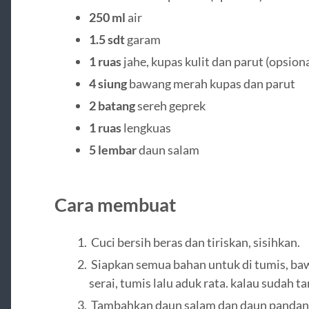
250 ml
air
1.5 sdt
garam
1 ruas
jahe, kupas kulit dan parut (opsion
4 siung
bawang merah kupas dan parut
2 batang
sereh geprek
1 ruas
lengkuas
5 lembar
daun salam
Cara membuat
Cuci bersih beras dan tiriskan, sisihkan.
Siapkan semua bahan untuk di tumis, ba
serai, tumis lalu aduk rata. kalau sudah ta
Tambahkan daun salam dan daun pandan, 