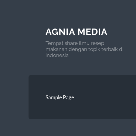
AGNIA MEDIA
Tempat share ilmu resep
makanan dengan topik terbaik di
indonesia
Sample Page